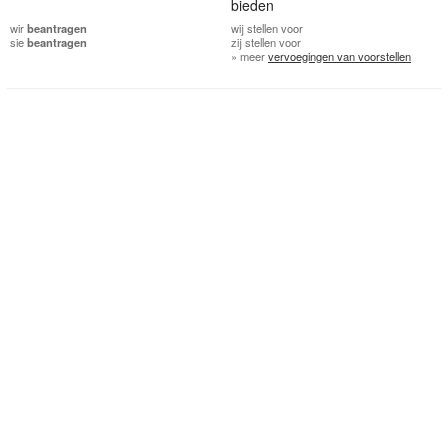
bieden
wir
beantragen
wij
stellen voor
sie
beantragen
zij
stellen voor
» meer
vervoegingen van voorstellen