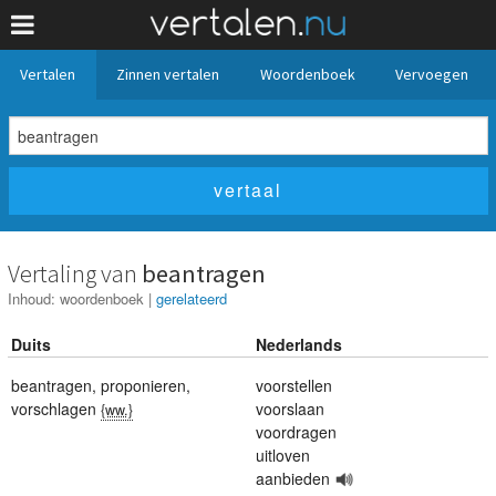
Vertalen
Zinnen vertalen
Woordenboek
Vervoegen
Vertaling van
beantragen
Inhoud:
woordenboek
|
gerelateerd
Duits
Nederlands
beantragen
,
proponieren
,
voorstellen
vorschlagen
voorslaan
{ww.}
voordragen
uitloven
aanbieden