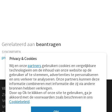
Gerelateerd aan
beantragen
SYNONIEMEN
proponieren
-
vorschlagen
Privacy & Cookies
Wij en onze
partners
gebruiken cookies en vergelijkbare
technologieën om de inhoud van onze website op de
gebruiker af te stemmen, advertenties te personaliseren
en ons verkeer te analyseren. Onze partners kunnen deze
informatie combineren met informatie die zij via andere
bronnen hebben verkregen.
VERTALEN.NU
OVER
Door op Ok te klikken of onze site te gebruiken, ga je
Zinnen vertalen
Over deze site
akkoord met de voorwaarden zoals beschreven in ons
Verklarend woordenboek
Contact
Cookiebeleid
.
Vraagbaak
Privacy
Ok!