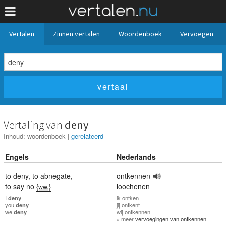
Vertalen
Zinnen vertalen
Woordenboek
Vervoegen
Vertaling van
deny
Inhoud:
woordenboek
|
gerelateerd
Engels
Nederlands
to deny
,
to abnegate
,
ontkennen
to say no
loochenen
{ww.}
I
deny
ik
ontken
you
deny
jij
ontkent
we
deny
wij
ontkennen
» meer
vervoegingen van ontkennen