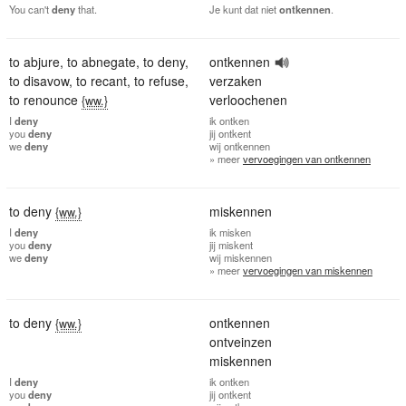
You can't
deny
that.
Je kunt dat niet
ontkennen
.
to abjure
,
to abnegate
,
to deny
,
ontkennen
to disavow
,
to recant
,
to refuse
,
verzaken
to renounce
verloochenen
{ww.}
I
deny
ik
ontken
you
deny
jij
ontkent
we
deny
wij
ontkennen
» meer
vervoegingen van ontkennen
to deny
miskennen
{ww.}
I
deny
ik
misken
you
deny
jij
miskent
we
deny
wij
miskennen
» meer
vervoegingen van miskennen
to deny
ontkennen
{ww.}
ontveinzen
miskennen
I
deny
ik
ontken
you
deny
jij
ontkent