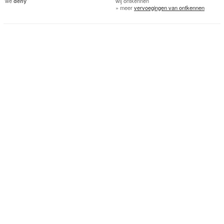
we
deny
wij
ontkennen
» meer
vervoegingen van ontkennen