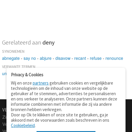
Gerelateerd aan
deny
SYNONIEMEN
abnegate
-
say no
-
abjure
-
disavow
-
recant
-
refuse
-
renounce
VERWANTE TERMEN
underestimate
-
say
Privacy & Cookies
Wij en onze
partners
gebruiken cookies en vergelijkbare
technologieën om de inhoud van onze website op de
gebruiker af te stemmen, advertenties te personaliseren
en ons verkeer te analyseren. Onze partners kunnen deze
informatie combineren met informatie die zij via andere
bronnen hebben verkregen.
VERTALEN.NU
OVER
Door op Ok te klikken of onze site te gebruiken, ga je
Zinnen vertalen
Over deze site
akkoord met de voorwaarden zoals beschreven in ons
Verklarend woordenboek
Contact
Cookiebeleid
.
Vraagbaak
Privacy