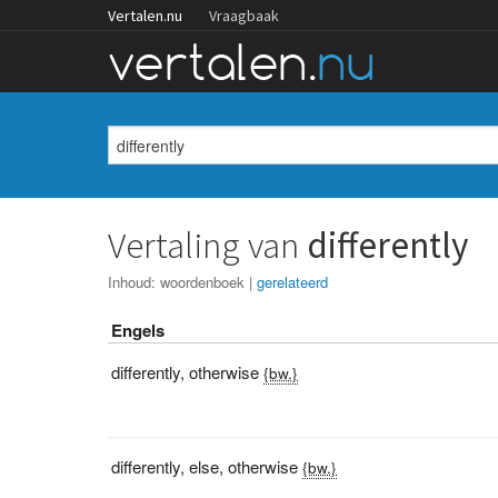
Vertalen.nu
Vraagbaak
Vertaling van
differently
Inhoud:
woordenboek
|
gerelateerd
Engels
differently
,
otherwise
{bw.}
differently
,
else
,
otherwise
{bw.}