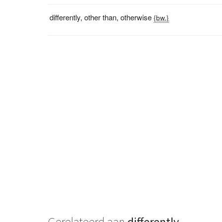
differently
,
other than
,
otherwise
{bw.}
Gerelateerd aan
differently