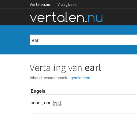
Vertalen.nu
Vraagbaak
Vertaling van
earl
Inhoud:
woordenboek
|
gerelateerd
Engels
count
,
earl
{zn.}