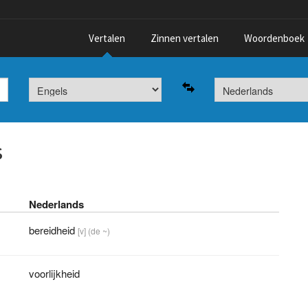
Vertalen
Zinnen vertalen
Woordenboek
s
Nederlands
bereidheid
[v]
(de ~)
voorlijkheid