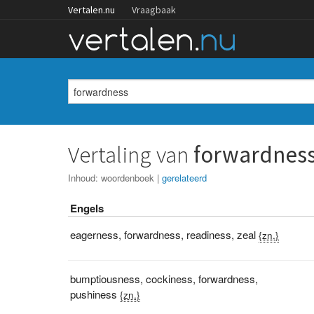
Vertalen.nu
Vraagbaak
Vertaling van
forwardnes
Inhoud:
woordenboek
|
gerelateerd
Engels
eagerness
,
forwardness
,
readiness
,
zeal
{zn.}
bumptiousness
,
cockiness
,
forwardness
,
pushiness
{zn.}