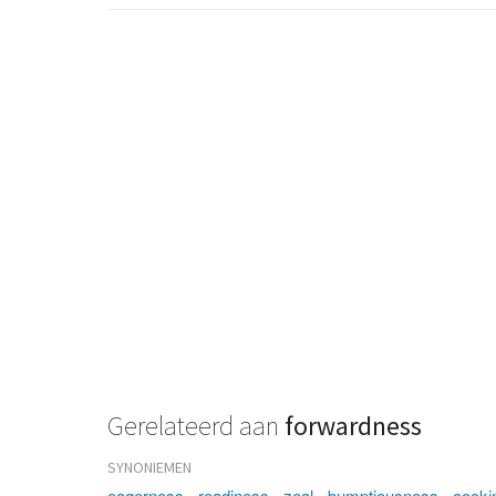
Gerelateerd aan
forwardness
SYNONIEMEN
eagerness
-
readiness
-
zeal
-
bumptiousness
-
cocki