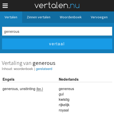
Vertalen
Zinnen vertalen
Woordenboek
Vervoegen
Vertaling van
generous
Inhoud:
woordenboek
|
gerelateerd
Engels
Nederlands
generous
,
unstinting
genereus
{bn.}
gul
kwistig
rijkelijk
royaal