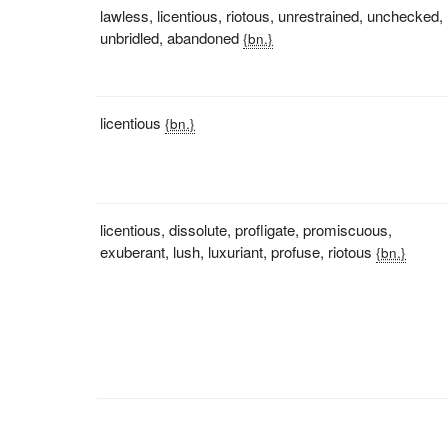
lawless
,
licentious
,
riotous
,
unrestrained
,
unchecked
,
unbridled
,
abandoned
{bn.}
licentious
{bn.}
licentious
,
dissolute
,
profligate
,
promiscuous
,
exuberant
,
lush
,
luxuriant
,
profuse
,
riotous
{bn.}