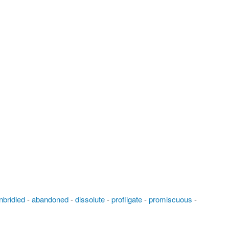
nbridled
-
abandoned
-
dissolute
-
profligate
-
promiscuous
-