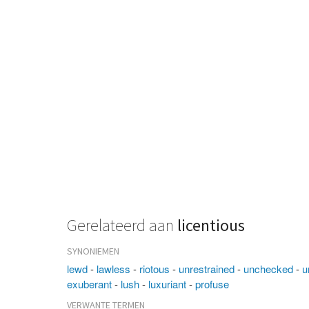
Gerelateerd aan
licentious
SYNONIEMEN
lewd
-
lawless
-
riotous
-
unrestrained
-
unchecked
-
u
exuberant
-
lush
-
luxuriant
-
profuse
VERWANTE TERMEN