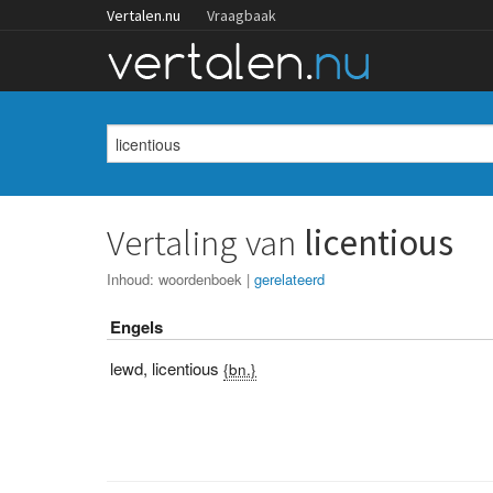
Vertalen.nu
Vraagbaak
Vertaling van
licentious
Inhoud:
woordenboek
|
gerelateerd
Engels
lewd
,
licentious
{bn.}