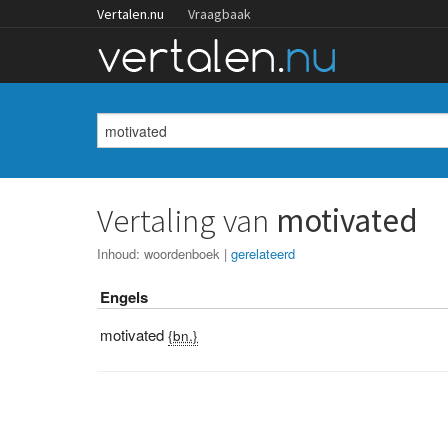
Vertalen.nu
Vraagbaak
Vertaling van
motivated
Inhoud:
woordenboek
|
gerelateerd
Engels
motivated
{bn.}