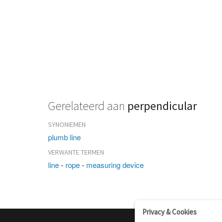
Gerelateerd aan
perpendicular
SYNONIEMEN
plumb line
VERWANTE TERMEN
line
-
rope
-
measuring device
Privacy & Cookies