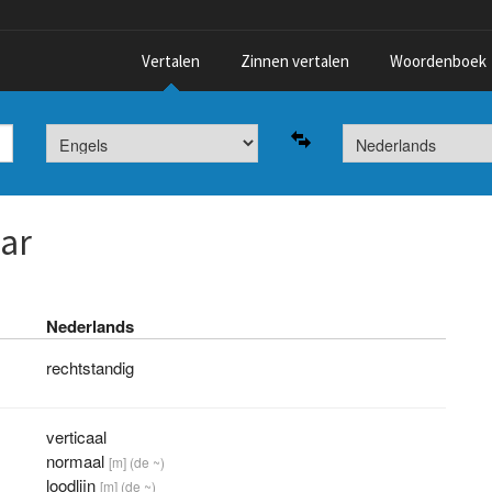
Vertalen
Zinnen vertalen
Woordenboek
ar
Nederlands
rechtstandig
verticaal
normaal
[m]
(de ~)
loodlijn
[m]
(de ~)