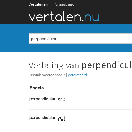
Vertalen.nu
Vraagbaak
Vertaling van
perpendicul
Inhoud:
woordenboek
|
gerelateerd
Engels
perpendicular
{bn.}
perpendicular
{zn.}