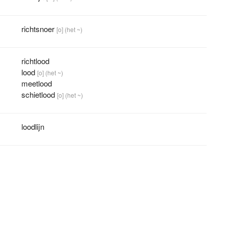
richtsnoer
[o]
(het ~)
richtlood
lood
[o]
(het ~)
meetlood
schietlood
[o]
(het ~)
loodlijn