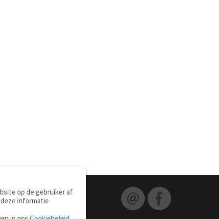
site op de gebruiker af
 deze informatie
ven in ons
Cookiebeleid
.