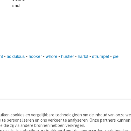
snol
nt
-
acidulous
-
hooker
-
whore
-
hustler
-
harlot
-
strumpet
-
pie
iken cookies en vergelijkbare technologieën om de inhoud van onze web
TOOLS
WOORDENBOEKEN
 te personaliseren en ons verkeer te analyseren. Onze partners kunnen
Apps
Nederlands - Engels
e die zij via andere bronnen hebben verkregen.
Mobiel
Nederlands - Duits
onze site te gebruiken, ga je akkoord met de voorwaarden zoals beschre