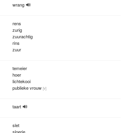
wrang
rens
zurig
zuurachtig
rins
zuur
temeier
hoer
lichtekooi
publieke vrouw
[v]
taart
slet
sloerie