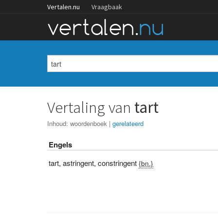
Vertalen.nu
Vraagbaak
Vertaling van
tart
Inhoud:
woordenboek
|
gerelateerd
Engels
tart
,
astringent
,
constringent
{bn.}