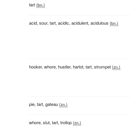
tart
{bn.}
acid
,
sour
,
tart
,
acidic
,
acidulent
,
acidulous
{bn.}
hooker
,
whore
,
hustler
,
harlot
,
tart
,
strumpet
{zn.}
pie
,
tart
,
gateau
{zn.}
whore
,
slut
,
tart
,
trollop
{zn.}