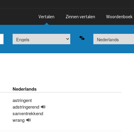
Vertalen
Zinnen vertalen
Woordenboek
Nederlands
astringent
adstringerend
samentrekkend
wrang