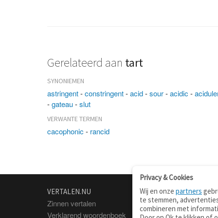
Gerelateerd aan
tart
SYNONIEMEN
astringent
-
constringent
-
acid
-
sour
-
acidic
-
acidule
-
gateau
-
slut
VERWANTE TERMEN
cacophonic
-
rancid
Privacy & Cookies
Wij en onze
partners
gebru
VERTALEN.NU
OVER
te stemmen, advertenties
Zinnen vertalen
Over deze site
combineren met informati
Verklarend woordenboek
Contact
Door op Ok te klikken of 