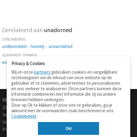
Gerelateerd aan
unadorned
SYNONIEMEN
undecorated
-
homely
-
unvarnished
VERWANTE TERMEN
economical
Privacy & Cookies
Wij en onze
partners
gebruiken cookies en vergelijkbare
technologieën om de inhoud van onze website op de
gebruiker af te stemmen, advertenties te personaliseren
en ons verkeer te analyseren. Onze partners kunnen deze
informatie combineren met informatie die zij via andere
bronnen hebben verkregen.
VERTALEN.NU
OVER
Door op Ok te klikken of onze site te gebruiken, ga je
Zinnen vertalen
Over deze site
akkoord met de voorwaarden zoals beschreven in ons
Verklarend woordenboek
Contact
Cookiebeleid
.
Vraagbaak
Privacy
Ok!
Professionele vertaling