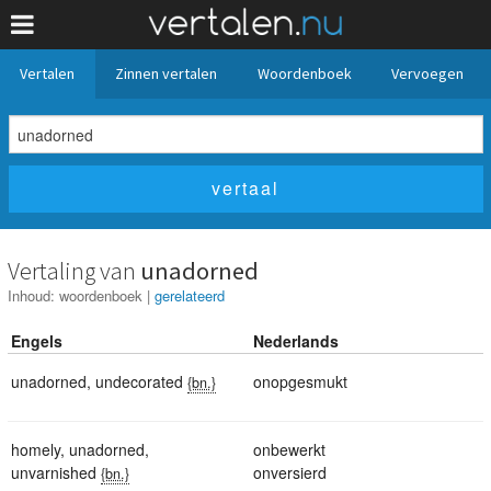
Vertalen
Zinnen vertalen
Woordenboek
Vervoegen
Vertaling van
unadorned
Inhoud:
woordenboek
|
gerelateerd
Engels
Nederlands
unadorned
,
undecorated
onopgesmukt
{bn.}
homely
,
unadorned
,
onbewerkt
unvarnished
onversierd
{bn.}