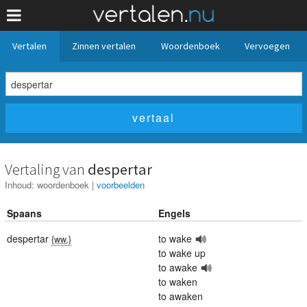
Vertalen
Zinnen vertalen
Woordenboek
Vervoegen
Vertaling van
despertar
Inhoud:
woordenboek
|
voorbeelden
Spaans
Engels
despertar
to wake
{ww.}
to wake up
to awake
to waken
to awaken