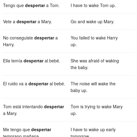
Tengo que
despertar
a Tom.
I have to wake Tom up.
Vete a
despertar
a Mary.
Go and wake up Mary.
No conseguiste
despertar
a
You failed to wake Harry
Harry.
up.
Ella temía
despertar
al bebé.
She was afraid of waking
the baby.
El ruido va a
despertar
al bebé.
The noise will wake the
baby up.
Tom está intentando
despertar
Tom is trying to wake Mary
a Mary.
up.
Me tengo que
despertar
I have to wake up early
temprano mañana.
tomorrow.