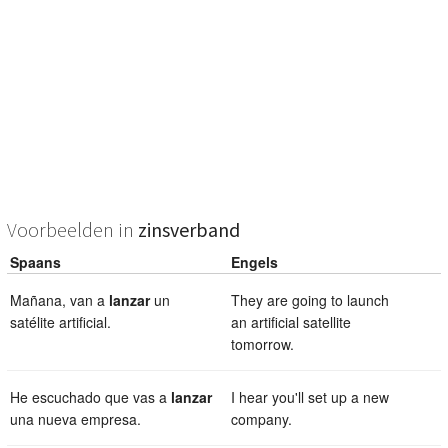
Voorbeelden in
zinsverband
Spaans
Engels
Mañana, van a
lanzar
un
They are going to launch
satélite artificial.
an artificial satellite
tomorrow.
He escuchado que vas a
lanzar
I hear you'll set up a new
una nueva empresa.
company.