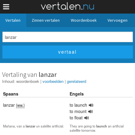
Vertalen
Zinnen vertalen
Woordenboek
Vervoegen
Vertaling van
lanzar
Inhoud:
woordenboek
|
voorbeelden
|
gerelateerd
Spaans
Engels
lanzar
to launch
{ww.}
to mount
to float
Mañana, van a
lanzar
un satélite artificial.
They are going to
launch
an artificial
satellite tomorrow.