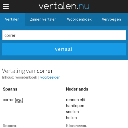
Vertalen
Zinnen vertalen
Woordenboek
Vervoegen
Vertaling van
correr
Inhoud:
woordenboek
|
voorbeelden
Spaans
Nederlands
correr
rennen
{ww.}
hardlopen
snellen
hollen
Sé
correr
.
Ik kan
rennen
.