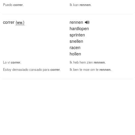
Puedo
correr
.
Ik kan
rennen
.
correr
rennen
{ww.}
hardlopen
sprinten
snellen
racen
hollen
Lo vi
correr
.
Ik heb hem zien
rennen
.
Estoy demasiado cansado para
correr
.
Ik ben te moe om te
rennen
.