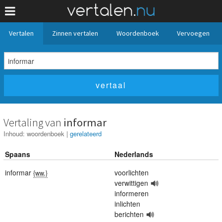
Vertalen
Zinnen vertalen
Woordenboek
Vervoegen
Vertaling van
informar
Inhoud:
woordenboek
|
gerelateerd
Spaans
Nederlands
informar
voorlichten
{ww.}
verwittigen
informeren
inlichten
berichten