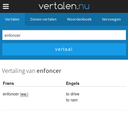
Vertalen
Zinnen vertalen
Woordenboek
Vervoegen
Vertaling van
enfoncer
Frans
Engels
enfoncer
to drive
{ww.}
to ram