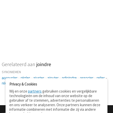
Gerelateerd aan
joindre
SYNONIEMEN
accoupler
-
régler
-
ajuster
-
ajouter
-
adjoindre
-
associer
-
relier
-
réunir
-
assembler
-
enchaîner
Privacy & Cookies
Wij en onze
partners
gebruiken cookies en vergelijkbare
technologieën om de inhoud van onze website op de
gebruiker af te stemmen, advertenties te personaliseren
en ons verkeer te analyseren. Onze partners kunnen deze
informatie combineren met informatie die zij via andere