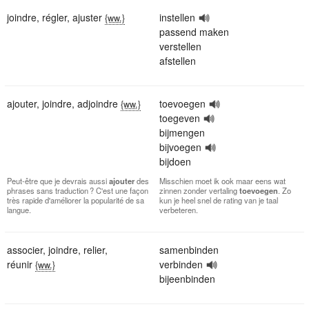
joindre
,
régler
,
ajuster
instellen
{ww.}
passend maken
verstellen
afstellen
ajouter
,
joindre
,
adjoindre
toevoegen
{ww.}
toegeven
bijmengen
bijvoegen
bijdoen
Peut-être que je devrais aussi
ajouter
des
Misschien moet ik ook maar eens wat
phrases sans traduction ? C'est une façon
zinnen zonder vertaling
toevoegen
. Zo
très rapide d'améliorer la popularité de sa
kun je heel snel de rating van je taal
langue.
verbeteren.
associer
,
joindre
,
relier
,
samenbinden
réunir
verbinden
{ww.}
bijeenbinden