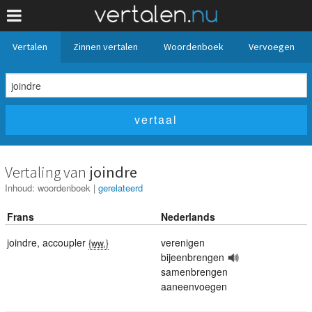
Vertalen
Zinnen vertalen
Woordenboek
Vervoegen
Vertaling van
joindre
Inhoud:
woordenboek
|
gerelateerd
Frans
Nederlands
joindre
,
accoupler
verenigen
{ww.}
bijeenbrengen
samenbrengen
aaneenvoegen