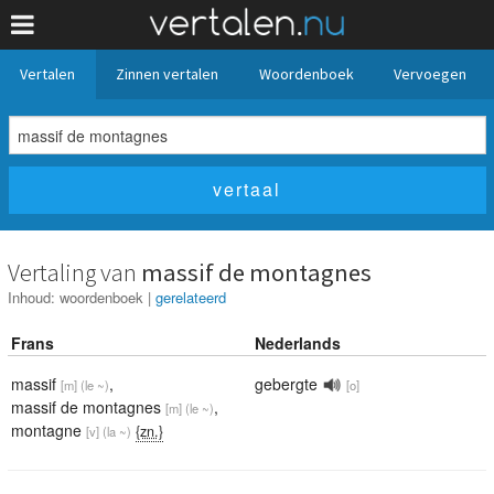
Vertalen
Zinnen vertalen
Woordenboek
Vervoegen
Vertaling van
massif de montagnes
Inhoud:
woordenboek
|
gerelateerd
Frans
Nederlands
massif
,
gebergte
[m]
(le ~)
[o]
massif de montagnes
,
[m]
(le ~)
montagne
{zn.}
[v]
(la ~)