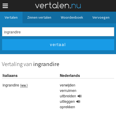
Vertalen
Zinnen vertalen
Woordenboek
Vervoegen
Vertaling van
ingrandire
Italiaans
Nederlands
ingrandire
verwijden
{ww.}
verruimen
uitbreiden
uitleggen
oprekken