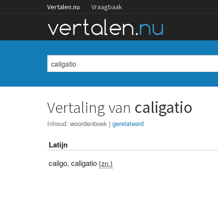
Vertalen.nu
Vraagbaak
Vertaling van
caligatio
Inhoud:
woordenboek
|
gerelateerd
Latijn
caligo
,
caligatio
{zn.}