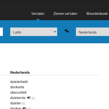
Vertalen
Zinnen vertalen
Woordenboek
Nederlands
duisterheid
donkerte
obscuriteit
duisternis
[v]
duister
[o]
donker
[o]