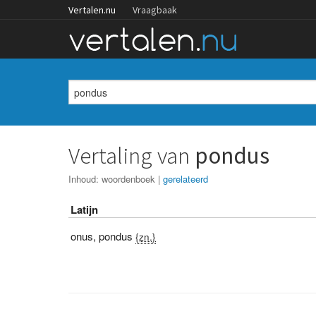
Vertalen.nu
Vraagbaak
Vertaling van
pondus
Inhoud:
woordenboek
|
gerelateerd
Latijn
onus
,
pondus
{zn.}