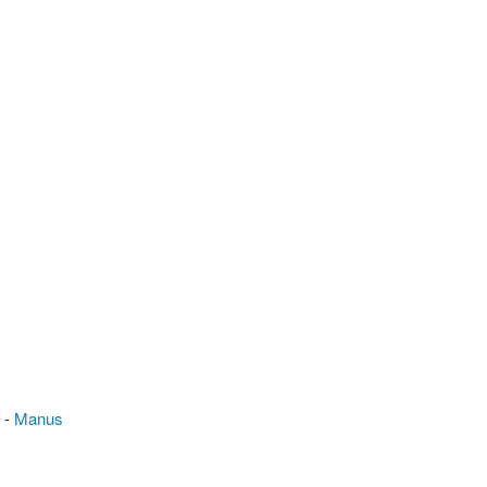
n
-
Manus