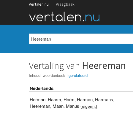
Vertalen.nu
Vraagbaak
Vertaling van
Heereman
Inhoud:
woordenboek
|
gerelateerd
Nederlands
Herman
,
Haarm
,
Harm
,
Harman
,
Harmans
,
Heereman
,
Maan
,
Manus
{eigenn.}