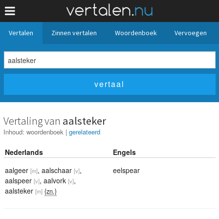
Vertalen
Zinnen vertalen
Woordenboek
Vervoegen
Vertaling van
aalsteker
Inhoud:
woordenboek
|
gerelateerd
Nederlands
Engels
aalgeer
,
aalschaar
,
eelspear
[m]
[v]
aalspeer
,
aalvork
,
[v]
[v]
aalsteker
{zn.}
[m]