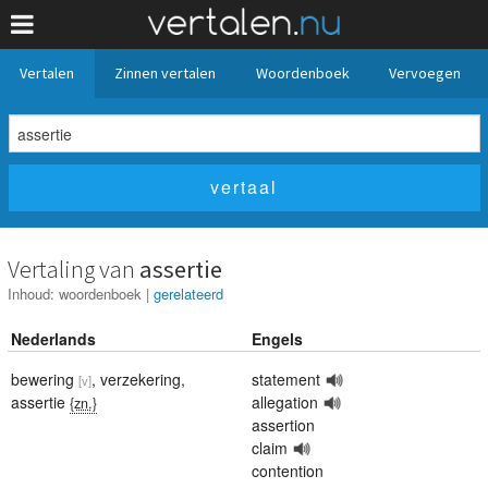
Vertalen
Zinnen vertalen
Woordenboek
Vervoegen
Vertaling van
assertie
Inhoud:
woordenboek
|
gerelateerd
Nederlands
Engels
bewering
,
verzekering
,
statement
[v]
assertie
allegation
{zn.}
assertion
claim
contention