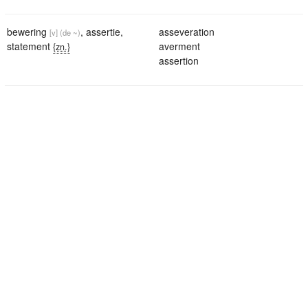
bewering
,
assertie
,
asseveration
[v]
(de ~)
statement
averment
{zn.}
assertion