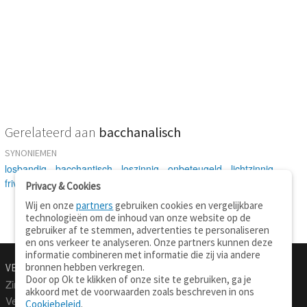
Gerelateerd aan
bacchanalisch
SYNONIEMEN
losbandig
-
bacchantisch
-
loszinnig
-
onbeteugeld
-
lichtzinnig
-
frivool
Privacy & Cookies
Wij en onze
partners
gebruiken cookies en vergelijkbare
technologieën om de inhoud van onze website op de
gebruiker af te stemmen, advertenties te personaliseren
en ons verkeer te analyseren. Onze partners kunnen deze
informatie combineren met informatie die zij via andere
bronnen hebben verkregen.
VERTALEN.NU
OVER
Door op Ok te klikken of onze site te gebruiken, ga je
Zinnen vertalen
Over deze site
akkoord met de voorwaarden zoals beschreven in ons
Verklarend woordenboek
Contact
Cookiebeleid
.