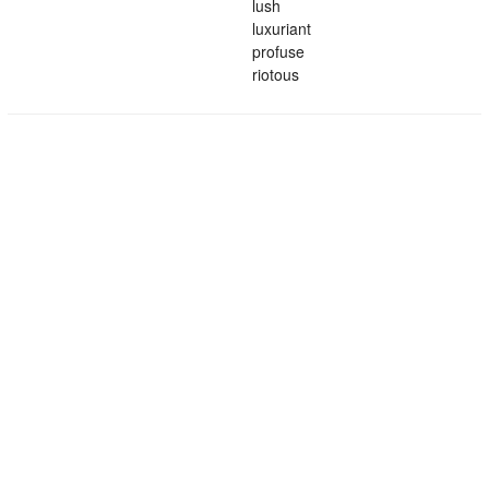
lush
luxuriant
profuse
riotous