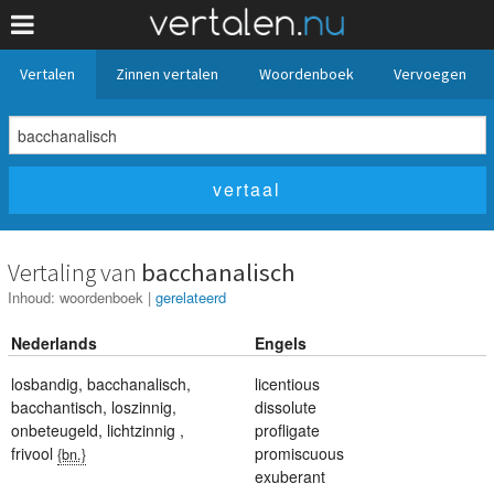
Vertalen
Zinnen vertalen
Woordenboek
Vervoegen
Vertaling van
bacchanalisch
Inhoud:
woordenboek
|
gerelateerd
Nederlands
Engels
losbandig
,
bacchanalisch
,
licentious
bacchantisch
,
loszinnig
,
dissolute
onbeteugeld
,
lichtzinnig
,
profligate
frivool
promiscuous
{bn.}
exuberant