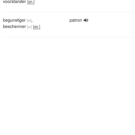
voorstander
{zn.}
begunstiger
,
patron
[m]
beschermer
{zn.}
[m]