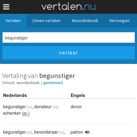
Vertalen
Zinnen vertalen
Woordenboek
Vervoegen
Vertaling van
begunstiger
Inhoud:
woordenboek
|
gerelateerd
Nederlands
Engels
begunstiger
,
donateur
,
donor
[m]
[m]
schenker
{zn.}
begunstiger
,
bevorderaar
,
patron
[m]
[m]