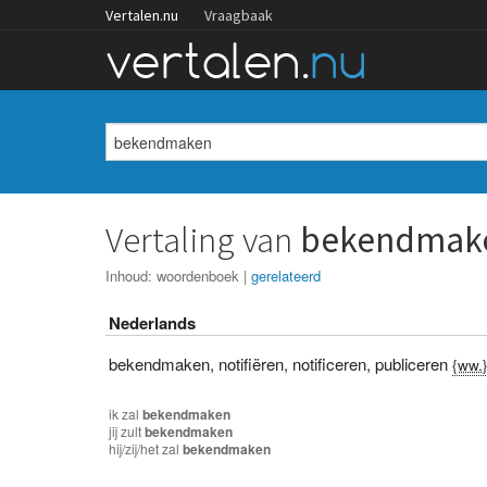
Vertalen.nu
Vraagbaak
Vertaling van
bekendmak
Inhoud:
woordenboek
|
gerelateerd
Nederlands
bekendmaken
,
notifiëren
,
notificeren
,
publiceren
{ww.
ik
zal
bekendmaken
jij
zult
bekendmaken
hij/zij/het
zal
bekendmaken