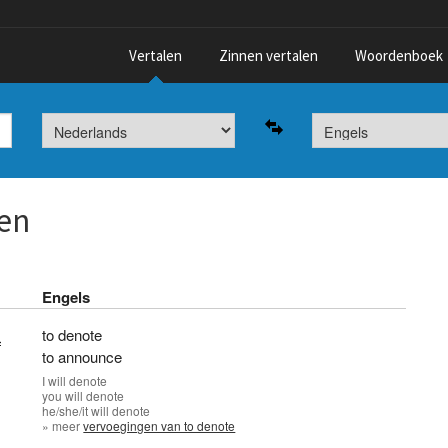
Vertalen
Zinnen vertalen
Woordenboek
en
Engels
to denote
}
to announce
I
will denote
you
will denote
he/she/it
will denote
» meer
vervoegingen van to denote