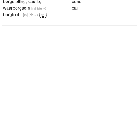
borgstelling
,
cautie
,
bond
waarborgsom
,
bail
[m]
(de ~)
borgtocht
{zn.}
[m]
(de ~)