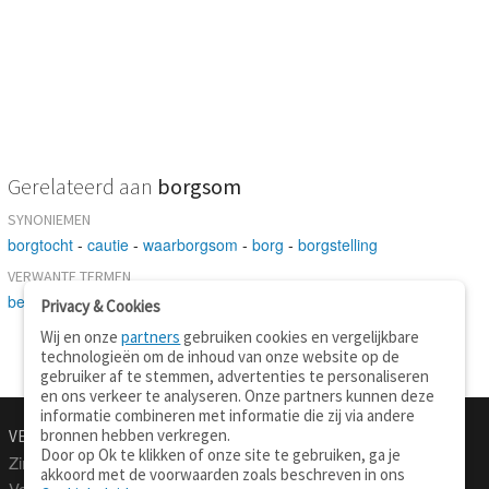
Gerelateerd aan
borgsom
SYNONIEMEN
borgtocht
-
cautie
-
waarborgsom
-
borg
-
borgstelling
VERWANTE TERMEN
bedrag
Privacy & Cookies
Wij en onze
partners
gebruiken cookies en vergelijkbare
technologieën om de inhoud van onze website op de
gebruiker af te stemmen, advertenties te personaliseren
en ons verkeer te analyseren. Onze partners kunnen deze
informatie combineren met informatie die zij via andere
bronnen hebben verkregen.
VERTALEN.NU
OVER
Door op Ok te klikken of onze site te gebruiken, ga je
Zinnen vertalen
Over deze site
akkoord met de voorwaarden zoals beschreven in ons
Verklarend woordenboek
Contact