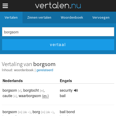
Vertalen
Zinnen vertalen
Woordenboek
Vervoegen
Vertaling van
borgsom
Inhoud:
woordenboek
|
gerelateerd
Nederlands
Engels
borgsom
,
borgtocht
,
security
[v]
[m]
cautie
,
waarborgsom
bail
{zn.}
[v]
borgsom
,
borg
,
bail bond
[m]
(de ~)
[m]
(de ~)