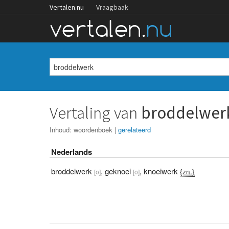
Vertalen.nu
Vraagbaak
Vertaling van
broddelwer
Inhoud:
woordenboek
|
gerelateerd
Nederlands
broddelwerk
,
geknoei
,
knoeiwerk
{zn.}
[o]
[o]