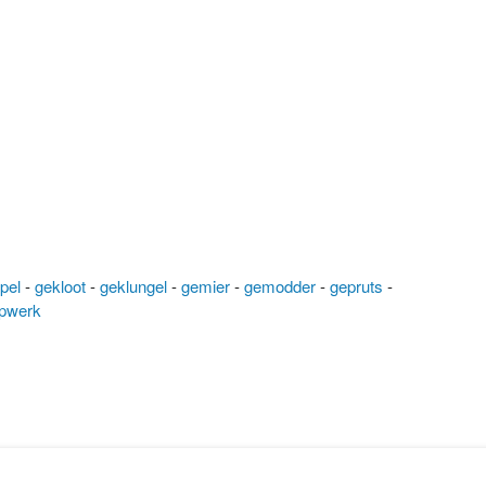
pel
-
gekloot
-
geklungel
-
gemier
-
gemodder
-
gepruts
-
apwerk