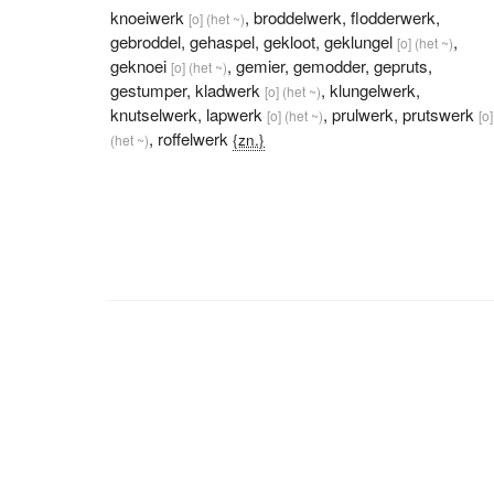
knoeiwerk
,
broddelwerk
,
flodderwerk
,
[o]
(het ~)
gebroddel
,
gehaspel
,
gekloot
,
geklungel
,
[o]
(het ~)
geknoei
,
gemier
,
gemodder
,
gepruts
,
[o]
(het ~)
gestumper
,
kladwerk
,
klungelwerk
,
[o]
(het ~)
knutselwerk
,
lapwerk
,
prulwerk
,
prutswerk
[o]
(het ~)
[o]
,
roffelwerk
{zn.}
(het ~)