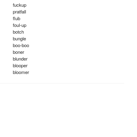
fuckup
pratfall
flub
foul-up
botch
bungle
boo-boo
boner
blunder
blooper
bloomer