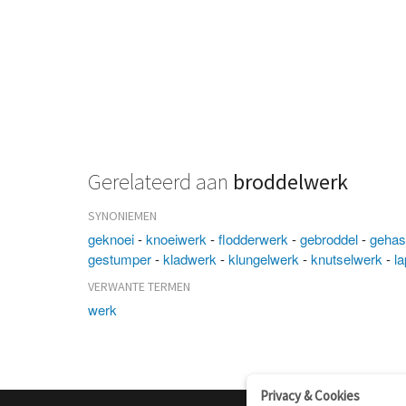
Gerelateerd aan
broddelwerk
SYNONIEMEN
geknoei
-
knoeiwerk
-
flodderwerk
-
gebroddel
-
gehas
gestumper
-
kladwerk
-
klungelwerk
-
knutselwerk
-
l
VERWANTE TERMEN
werk
Privacy & Cookies