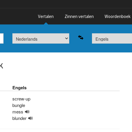
Vertalen
Zinnen vertalen
Woordenboek
k
Engels
screw-up
bungle
mess
blunder