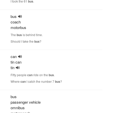
I took the 61
bus
.
bus
coach
motorbus
The
bus
is behind time.
Should I take the
bus
?
can
tin can
tin
Fifty people
can
ride on the
bus
.
Where
can
I catch the number 7
bus
?
bus
passenger vehicle
omnibus