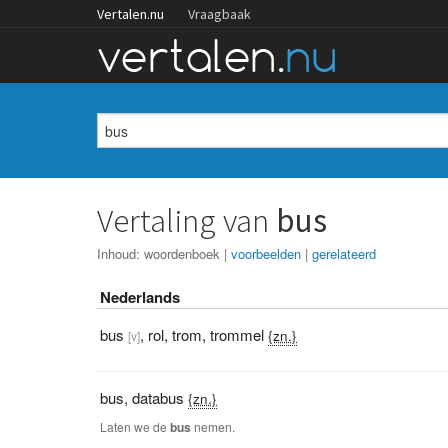
Vertalen.nu
Vraagbaak
Vertaling van
bus
Inhoud:
woordenboek
|
voorbeelden
|
gerelateerd
Nederlands
bus
,
rol
,
trom
,
trommel
{zn.}
[v]
bus
,
databus
{zn.}
Laten we de
bus
nemen.