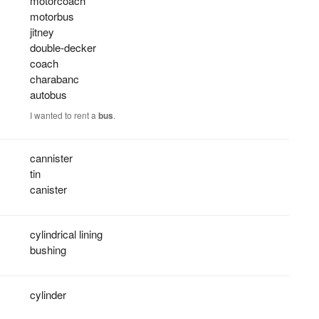
motorcoach
motorbus
jitney
double-decker
coach
charabanc
autobus
I wanted to rent a
bus
.
cannister
tin
canister
cylindrical lining
bushing
cylinder