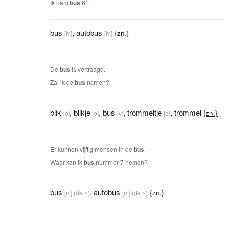
Ik nam
bus
61.
bus
,
autobus
{zn.}
[m]
[m]
De
bus
is vertraagd.
Zal ik de
bus
nemen?
blik
,
blikje
,
bus
,
trommeltje
,
trommel
{zn.}
[o]
[o]
[v]
[o]
Er kunnen vijftig mensen in de
bus
.
Waar kan ik
bus
nummer 7 nemen?
bus
,
autobus
{zn.}
[m]
(de ~)
[m]
(de ~)