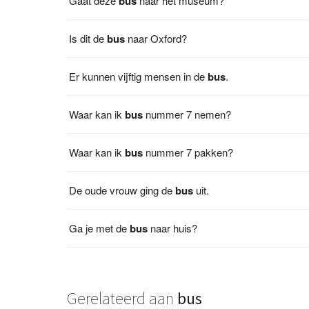
Gaat deze
bus
naar het museum?
Is dit de
bus
naar Oxford?
Er kunnen vijftig mensen in de
bus
.
Waar kan ik
bus
nummer 7 nemen?
Waar kan ik
bus
nummer 7 pakken?
De oude vrouw ging de
bus
uit.
Ga je met de
bus
naar huis?
Gerelateerd aan
bus