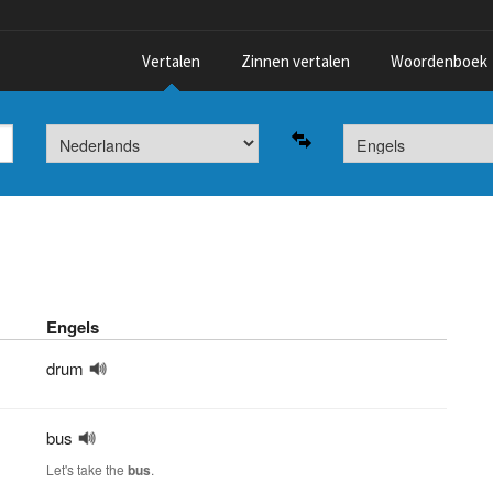
Vertalen
Zinnen vertalen
Woordenboek
Engels
drum
bus
Let's take the
bus
.