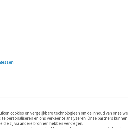
atessen
iken cookies en vergelijkbare technologieën om de inhoud van onze web
TOOLS
WOORDENBOEKEN
 te personaliseren en ons verkeer te analyseren. Onze partners kunnen
Apps
Nederlands - Engels
e die zij via andere bronnen hebben verkregen.
Mobiel
Nederlands - Duits