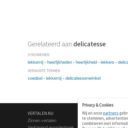
Gerelateerd aan
delicatesse
SYNONIEMEN
lekkernij
-
heerlijkheden
-
heerlijkheid
-
lekkers
-
delic
VERWANTE TERMEN
voedsel
-
lekkernij
-
delicatessenwinkel
Privacy & Cookies
Wij en onze
partners
gebru
VERTALEN.NU
OVER
te stemmen, advertenties
Zinnen vertalen
Over deze site
combineren met informati
Verklarend woordenboek
Contact