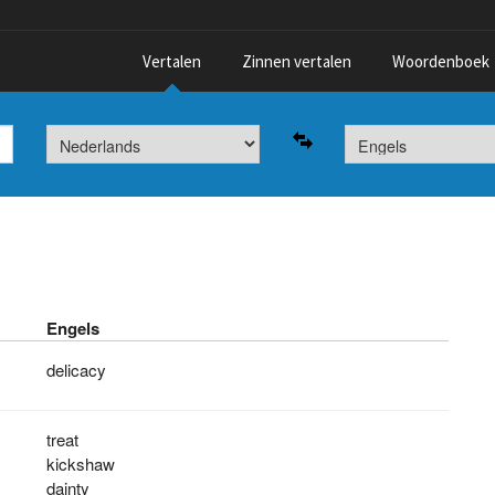
Vertalen
Zinnen vertalen
Woordenboek
Engels
delicacy
treat
kickshaw
dainty