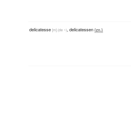
delicatesse
,
delicatessen
{zn.}
[m]
(de ~)