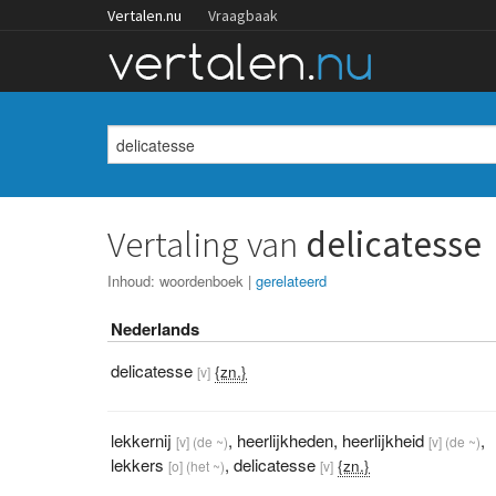
Vertalen.nu
Vraagbaak
Vertaling van
delicatesse
Inhoud:
woordenboek
|
gerelateerd
Nederlands
delicatesse
{zn.}
[v]
lekkernij
,
heerlijkheden
,
heerlijkheid
,
[v]
(de ~)
[v]
(de ~)
lekkers
,
delicatesse
{zn.}
[o]
(het ~)
[v]