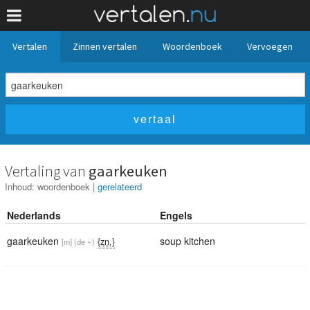
Vertalen
Zinnen vertalen
Woordenboek
Vervoegen
Vertaling van
gaarkeuken
Inhoud:
woordenboek
|
gerelateerd
Nederlands
Engels
gaarkeuken
soup kitchen
{zn.}
[m]
(de ~)