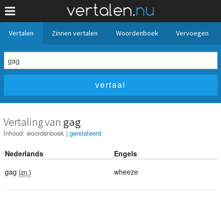
Vertalen
Zinnen vertalen
Woordenboek
Vervoegen
Vertaling van
gag
Inhoud:
woordenboek
|
gerelateerd
Nederlands
Engels
gag
wheeze
{zn.}