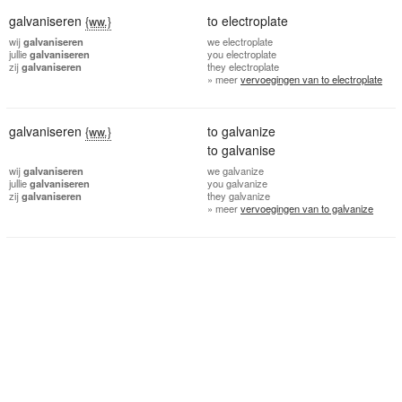
galvaniseren
to electroplate
{ww.}
wij
galvaniseren
we
electroplate
jullie
galvaniseren
you
electroplate
zij
galvaniseren
they
electroplate
» meer
vervoegingen van to electroplate
galvaniseren
to galvanize
{ww.}
to galvanise
wij
galvaniseren
we
galvanize
jullie
galvaniseren
you
galvanize
zij
galvaniseren
they
galvanize
» meer
vervoegingen van to galvanize