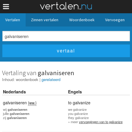
Vertalen
Zinnen vertalen
Woordenboek
Vervoegen
Vertaling van
galvaniseren
Inhoud:
woordenboek
|
gerelateerd
Nederlands
Engels
galvaniseren
to galvanize
{ww.}
wij
galvaniseren
we
galvanize
jullie
galvaniseren
you
galvanize
zij
galvaniseren
they
galvanize
» meer
vervoegingen van to galvanize