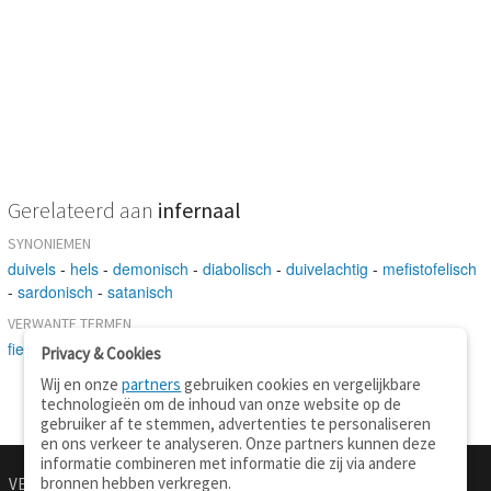
Gerelateerd aan
infernaal
SYNONIEMEN
duivels
-
hels
-
demonisch
-
diabolisch
-
duivelachtig
-
mefistofelisch
-
sardonisch
-
satanisch
VERWANTE TERMEN
fieltig
Privacy & Cookies
Wij en onze
partners
gebruiken cookies en vergelijkbare
technologieën om de inhoud van onze website op de
gebruiker af te stemmen, advertenties te personaliseren
en ons verkeer te analyseren. Onze partners kunnen deze
informatie combineren met informatie die zij via andere
bronnen hebben verkregen.
VERTALEN.NU
OVER