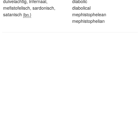
duivelachtig
,
infernaal
,
diabolic
mefistofelisch
,
sardonisch
,
diabolical
satanisch
mephistophelean
{bn.}
mephistophelian