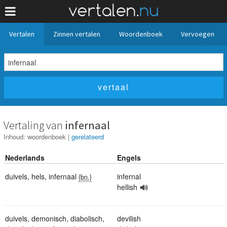
Vertalen
Zinnen vertalen
Woordenboek
Vervoegen
Vertaling van
infernaal
Inhoud:
woordenboek
|
gerelateerd
Nederlands
Engels
duivels
,
hels
,
infernaal
infernal
{bn.}
hellish
duivels
,
demonisch
,
diabolisch
,
devilish