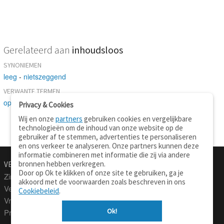
Gerelateerd aan
inhoudsloos
SYNONIEMEN
leeg
-
nietszeggend
VERWANTE TERMEN
oppervlakkig
Privacy & Cookies
Wij en onze
partners
gebruiken cookies en vergelijkbare
technologieën om de inhoud van onze website op de
gebruiker af te stemmen, advertenties te personaliseren
en ons verkeer te analyseren. Onze partners kunnen deze
informatie combineren met informatie die zij via andere
bronnen hebben verkregen.
VERTALEN.NU
OVER
Door op Ok te klikken of onze site te gebruiken, ga je
Zinnen vertalen
Over deze site
akkoord met de voorwaarden zoals beschreven in ons
Verklarend woordenboek
Contact
Cookiebeleid
.
Vraagbaak
Privacy
Ok!
Professionele vertaling