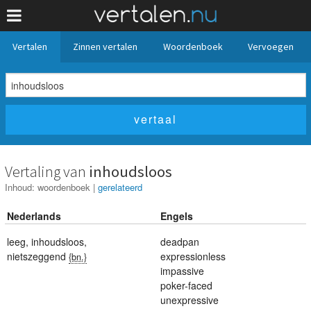
Vertalen
Zinnen vertalen
Woordenboek
Vervoegen
Vertaling van
inhoudsloos
Inhoud:
woordenboek
|
gerelateerd
Nederlands
Engels
leeg
,
inhoudsloos
,
deadpan
nietszeggend
expressionless
{bn.}
impassive
poker-faced
unexpressive