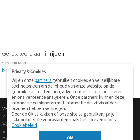
Gerelateerd aan
inrijden
SYNONIEMEN
binnenrijden
-
afslijten
Privacy & Cookies
Wij en onze
partners
gebruiken cookies en vergelijkbare
technologieën om de inhoud van onze website op de
gebruiker af te stemmen, advertenties te personaliseren
en ons verkeer te analyseren. Onze partners kunnen deze
informatie combineren met informatie die zij via andere
bronnen hebben verkregen.
VERTALEN.NU
OVER
Door op Ok te klikken of onze site te gebruiken, ga je
Zinnen vertalen
Over deze site
akkoord met de voorwaarden zoals beschreven in ons
Verklarend woordenboek
Contact
Cookiebeleid
.
Vraagbaak
Privacy
Ok!
Professionele vertaling