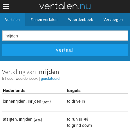
Vertalen
Zinnen vertalen
Woordenboek
Vervoegen
Vertaling van
inrijden
Inhoud:
woordenboek
|
gerelateerd
Nederlands
Engels
binnenrijden
,
inrijden
to drive in
{ww.}
afslijten
,
inrijden
to run in
{ww.}
to grind down