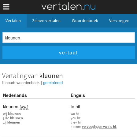
Vertalen
Zinnen vertalen
Woordenboek
Vervoegen
Vertaling van
kleunen
Inhoud:
woordenboek
|
gerelateerd
Nederlands
Engels
kleunen
to hit
{ww.}
wij
kleunen
we
hit
jullie
kleunen
you
hit
zij
kleunen
they
hit
» meer
vervoegingen van to hit