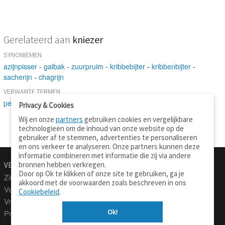
Gerelateerd aan
kniezer
SYNONIEMEN
azijnpisser
-
galbak
-
zuurpruim
-
kribbebijter
-
kribbenbijter
-
sacherijn
-
chagrijn
VERWANTE TERMEN
persoon
Privacy & Cookies
Wij en onze
partners
gebruiken cookies en vergelijkbare
technologieën om de inhoud van onze website op de
gebruiker af te stemmen, advertenties te personaliseren
en ons verkeer te analyseren. Onze partners kunnen deze
informatie combineren met informatie die zij via andere
bronnen hebben verkregen.
VERTALEN.NU
OVER
Door op Ok te klikken of onze site te gebruiken, ga je
Zinnen vertalen
Over deze site
akkoord met de voorwaarden zoals beschreven in ons
Verklarend woordenboek
Contact
Cookiebeleid
.
Vraagbaak
Privacy
Ok!
Professionele vertaling