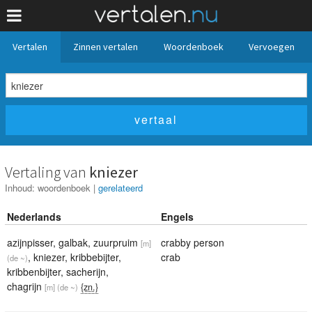
Vertalen
Zinnen vertalen
Woordenboek
Vervoegen
Vertaling van
kniezer
Inhoud:
woordenboek
|
gerelateerd
Nederlands
Engels
azijnpisser
,
galbak
,
zuurpruim
crabby person
[m]
,
kniezer
,
kribbebijter
,
crab
(de ~)
kribbenbijter
,
sacherijn
,
chagrijn
{zn.}
[m]
(de ~)