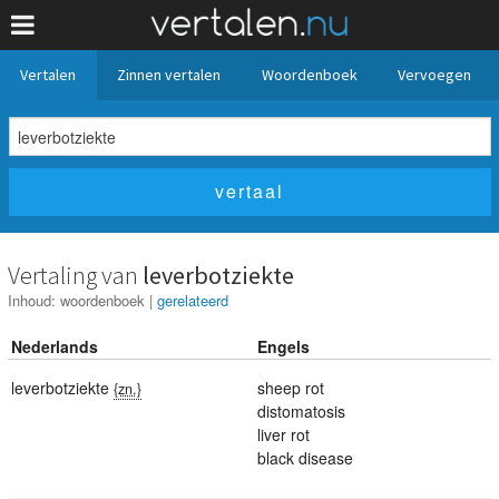
Vertalen
Zinnen vertalen
Woordenboek
Vervoegen
Vertaling van
leverbotziekte
Inhoud:
woordenboek
|
gerelateerd
Nederlands
Engels
leverbotziekte
sheep rot
{zn.}
distomatosis
liver rot
black disease