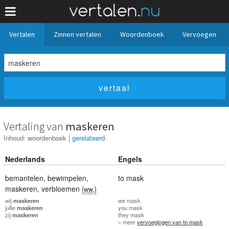
Vertalen
Zinnen vertalen
Woordenboek
Vervoegen
Vertaling van
maskeren
Inhoud:
woordenboek
|
gerelateerd
Nederlands
Engels
bemantelen
,
bewimpelen
,
to mask
maskeren
,
verbloemen
{ww.}
wij
maskeren
we
mask
jullie
maskeren
you
mask
zij
maskeren
they
mask
» meer
vervoegingen van to mask