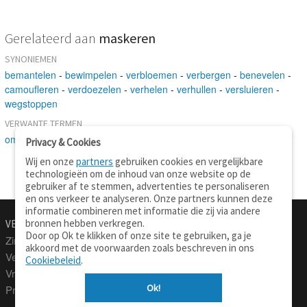
Gerelateerd aan
maskeren
SYNONIEMEN
bemantelen
-
bewimpelen
-
verbloemen
-
verbergen
-
benevelen
-
camoufleren
-
verdoezelen
-
verhelen
-
verhullen
-
versluieren
-
wegstoppen
VERWANTE TERMEN
omsluieren
-
geheimhouden
Privacy & Cookies
Wij en onze
partners
gebruiken cookies en vergelijkbare
technologieën om de inhoud van onze website op de
gebruiker af te stemmen, advertenties te personaliseren
en ons verkeer te analyseren. Onze partners kunnen deze
informatie combineren met informatie die zij via andere
bronnen hebben verkregen.
VERTALEN.NU
OVER
Door op Ok te klikken of onze site te gebruiken, ga je
Zinnen vertalen
Over deze site
akkoord met de voorwaarden zoals beschreven in ons
Verklarend woordenboek
Contact
Cookiebeleid
.
Vraagbaak
Privacy
Ok!
Professionele vertaling