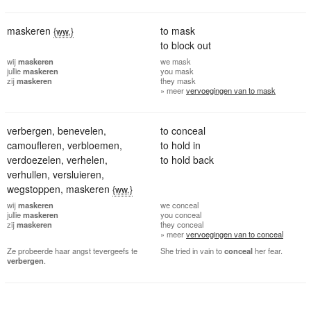
maskeren
to mask
{ww.}
to block out
wij
maskeren
we
mask
jullie
maskeren
you
mask
zij
maskeren
they
mask
» meer
vervoegingen van to mask
verbergen
,
benevelen
,
to conceal
camoufleren
,
verbloemen
,
to hold in
verdoezelen
,
verhelen
,
to hold back
verhullen
,
versluieren
,
wegstoppen
,
maskeren
{ww.}
wij
maskeren
we
conceal
jullie
maskeren
you
conceal
zij
maskeren
they
conceal
» meer
vervoegingen van to conceal
Ze probeerde haar angst tevergeefs te
She tried in vain to
conceal
her fear.
verbergen
.