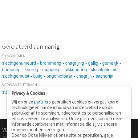
Gerelateerd aan
narrig
SYNONIEMEN
slechtgehumeurd
-
brommerig
-
chagrijnig
-
gallig
-
gemelijk
-
humeurig
-
knorrig
-
mopperig
-
sikkeneurig
-
slechtgeluimd
-
slechtgemutst
-
buiig
-
ongenietbaar
-
chagrijn
-
sacherijn
VERWANTE TERMEN
stemming
Privacy & Cookies
Wij en onze
partners
gebruiken cookies en vergelijkbare
technologieën om de inhoud van onze website op de
gebruiker af te stemmen, advertenties te personaliseren
en ons verkeer te analyseren. Onze partners kunnen deze
informatie combineren met informatie die zij via andere
bronnen hebben verkregen.
VERTALEN.NU
OVER
Door op Ok te klikken of onze site te gebruiken, ga je
Zinnen vertalen
Over deze site