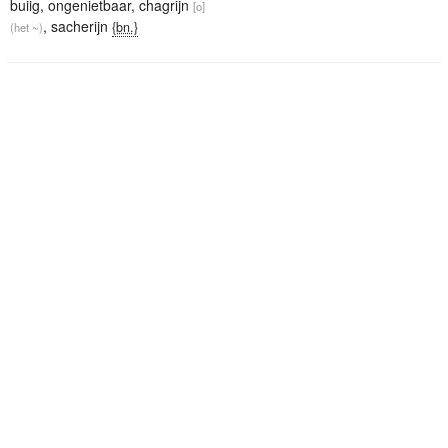
buiig
,
ongenietbaar
,
chagrijn
[o]
,
sacherijn
{bn.}
(het ~)