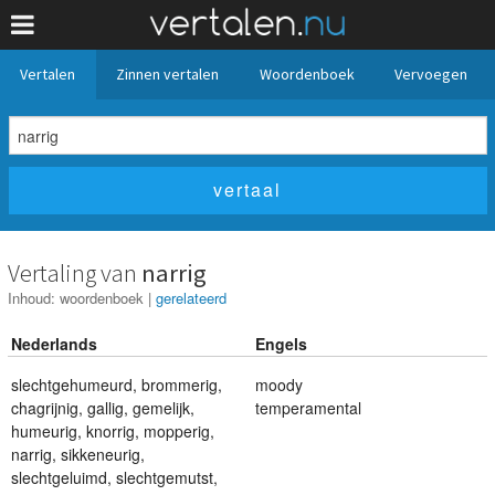
Vertalen
Zinnen vertalen
Woordenboek
Vervoegen
Vertaling van
narrig
Inhoud:
woordenboek
|
gerelateerd
Nederlands
Engels
slechtgehumeurd
,
brommerig
,
moody
chagrijnig
,
gallig
,
gemelijk
,
temperamental
humeurig
,
knorrig
,
mopperig
,
narrig
,
sikkeneurig
,
slechtgeluimd
,
slechtgemutst
,