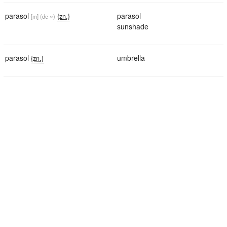
parasol
parasol
{zn.}
[m]
(de ~)
sunshade
parasol
umbrella
{zn.}