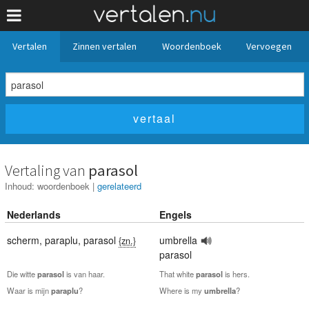
Vertalen
Zinnen vertalen
Woordenboek
Vervoegen
Vertaling van
parasol
Inhoud:
woordenboek
|
gerelateerd
Nederlands
Engels
scherm
,
paraplu
,
parasol
umbrella
{zn.}
parasol
Die witte
parasol
is van haar.
That white
parasol
is hers.
Waar is mijn
paraplu
?
Where is my
umbrella
?