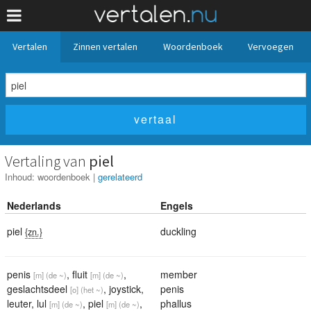
Vertalen
Zinnen vertalen
Woordenboek
Vervoegen
Vertaling van
piel
Inhoud:
woordenboek
|
gerelateerd
Nederlands
Engels
piel
duckling
{zn.}
penis
,
fluit
,
member
[m]
(de ~)
[m]
(de ~)
geslachtsdeel
,
joystick
,
penis
[o]
(het ~)
leuter
,
lul
,
piel
,
phallus
[m]
(de ~)
[m]
(de ~)