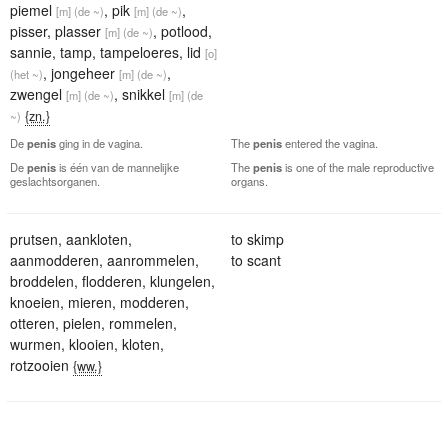
piemel
,
pik
,
[m]
(de ~)
[m]
(de ~)
pisser
,
plasser
,
potlood
,
[m]
(de ~)
sannie
,
tamp
,
tampeloeres
,
lid
[o]
,
jongeheer
,
(het ~)
[m]
(de ~)
zwengel
,
snikkel
[m]
(de ~)
[m]
(de
{zn.}
~)
De
penis
ging in de vagina.
The
penis
entered the vagina.
De
penis
is één van de mannelijke
The
penis
is one of the male reproductive
geslachtsorganen.
organs.
prutsen
,
aankloten
,
to skimp
aanmodderen
,
aanrommelen
,
to scant
broddelen
,
flodderen
,
klungelen
,
knoeien
,
mieren
,
modderen
,
otteren
,
pielen
,
rommelen
,
wurmen
,
klooien
,
kloten
,
rotzooien
{ww.}