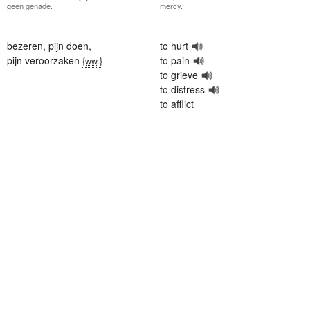
geen genade.
mercy.
bezeren
,
pijn doen
,
to hurt
pijn veroorzaken
to pain
{ww.}
to grieve
to distress
to afflict