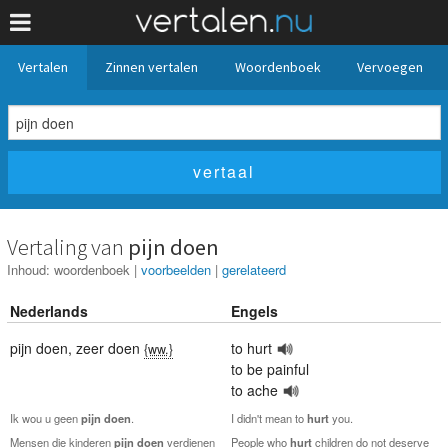
Vertalen
Zinnen vertalen
Woordenboek
Vervoegen
Vertaling van
pijn doen
Inhoud:
woordenboek
|
voorbeelden
|
gerelateerd
Nederlands
Engels
pijn doen
,
zeer doen
to hurt
{ww.}
to be painful
to ache
Ik wou u geen
pijn
doen
.
I didn't mean to
hurt
you.
Mensen die kinderen
pijn
doen
verdienen
People who
hurt
children do not deserve