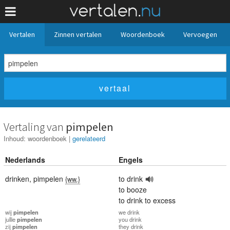
Vertalen
Zinnen vertalen
Woordenboek
Vervoegen
Vertaling van
pimpelen
Inhoud:
woordenboek
|
gerelateerd
Nederlands
Engels
drinken
,
pimpelen
to drink
{ww.}
to booze
to drink to excess
wij
pimpelen
we
drink
jullie
pimpelen
you
drink
zij
pimpelen
they
drink