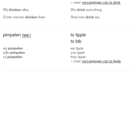
» meer
vervoegingen van to drink
Wij
drinken
alles.
We
drink
everything.
Echte mannen
drinken
thee.
Real men
drink
tea.
pimpelen
to tipple
{ww.}
to bib
wij
pimpelen
we
tipple
jullie
pimpelen
you
tipple
zij
pimpelen
they
tipple
» meer
vervoegingen van to tipple