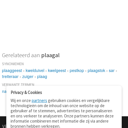
Gerelateerd aan
plaagal
SYNONIEMEN
plaaggeest
-
kwelduivel
-
kwelgeest
-
pestkop
-
plaagstok
-
sar
-
treiteraar
-
zuiger
-
plaag
VERWANTE TERMEN
naarling
Privacy & Cookies
Wij en onze
partners
gebruiken cookies en vergelijkbare
technologieën om de inhoud van onze website op de
gebruiker af te stemmen, advertenties te personaliseren
en ons verkeer te analyseren. Onze partners kunnen deze
informatie combineren met informatie die zij via andere
bronnen hebben verkregen.
VERTALEN.NU
OVER