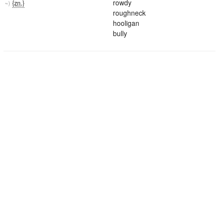
rowdy
{zn.}
~)
roughneck
hooligan
bully