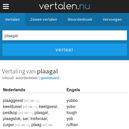
Vertalen
Zinnen vertalen
Woordenboek
Vervoegen
Vertaling van
plaagal
Inhoud:
woordenboek
|
gerelateerd
Nederlands
Engels
plaaggeest
,
yobbo
[m]
(de ~)
kwelduivel
,
kwelgeest
,
yobo
[m]
(de ~)
pestkop
,
plaagal
,
tough
[m]
(de ~)
plaagstok
,
sar
,
treiteraar
,
yob
zuiger
,
plaag
ruffian
[m]
(de ~)
[m]
(de