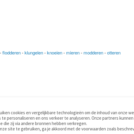
-
flodderen
-
klungelen
-
knoeien
-
mieren
-
modderen
-
otteren
iken cookies en vergelijkbare technologieën om de inhoud van onze web
TOOLS
WOORDENBOEKEN
 te personaliseren en ons verkeer te analyseren. Onze partners kunnen
Apps
Nederlands - Engels
e die zij via andere bronnen hebben verkregen.
Mobiel
Nederlands - Duits
onze site te gebruiken, ga je akkoord met de voorwaarden zoals beschre