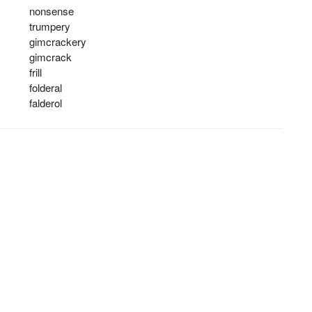
nonsense
trumpery
gimcrackery
gimcrack
frill
folderal
falderol