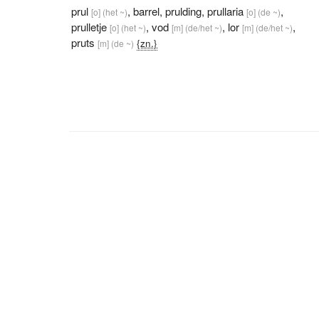
prul
,
barrel
,
prulding
,
prullaria
,
[o]
(het ~)
[o]
(de ~)
prulletje
,
vod
,
lor
,
[o]
(het ~)
[m]
(de/het ~)
[m]
(de/het ~)
pruts
{zn.}
[m]
(de ~)