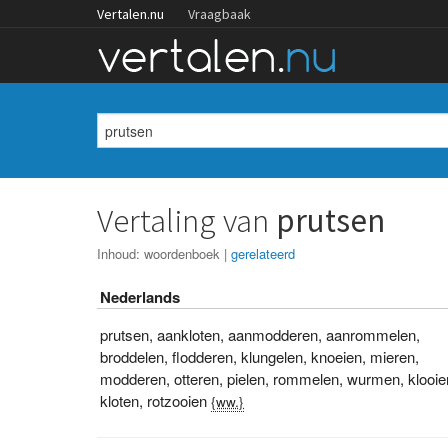
Vertalen.nu
Vraagbaak
Vertaling van
prutsen
Inhoud:
woordenboek
|
gerelateerd
Nederlands
prutsen
,
aankloten
,
aanmodderen
,
aanrommelen
,
broddelen
,
flodderen
,
klungelen
,
knoeien
,
mieren
,
modderen
,
otteren
,
pielen
,
rommelen
,
wurmen
,
klooie
kloten
,
rotzooien
{ww.}