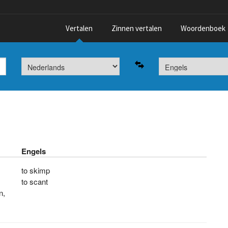
Vertalen
Zinnen vertalen
Woordenboek
Engels
to skimp
to scant
n
,