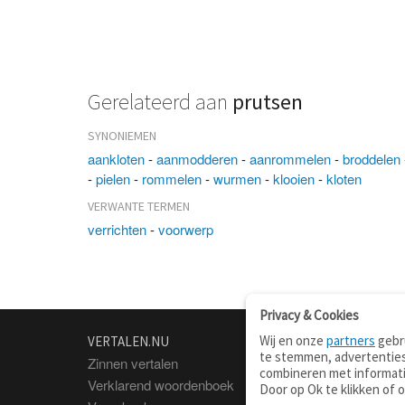
Gerelateerd aan
prutsen
SYNONIEMEN
aankloten
-
aanmodderen
-
aanrommelen
-
broddelen
-
pielen
-
rommelen
-
wurmen
-
klooien
-
kloten
VERWANTE TERMEN
verrichten
-
voorwerp
Privacy & Cookies
Wij en onze
partners
gebru
VERTALEN.NU
OVER
te stemmen, advertenties
Zinnen vertalen
Over deze site
combineren met informati
Verklarend woordenboek
Contact
Door op Ok te klikken of 