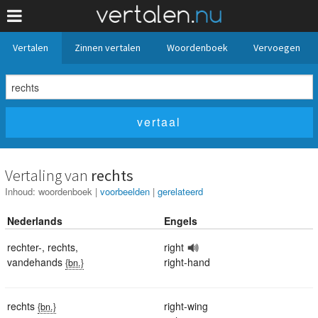
Vertalen
Zinnen vertalen
Woordenboek
Vervoegen
Vertaling van
rechts
Inhoud:
woordenboek
|
voorbeelden
|
gerelateerd
Nederlands
Engels
rechter-
,
rechts
,
right
vandehands
right-hand
{bn.}
rechts
right-wing
{bn.}