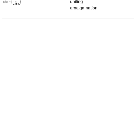
uniting
{zn.}
(de ~)
amalgamation