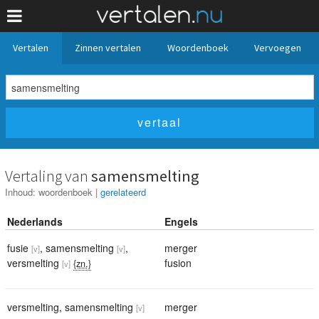
Vertalen
Zinnen vertalen
Woordenboek
Vervoegen
Vertaling van
samensmelting
Inhoud:
woordenboek
|
gerelateerd
Nederlands
Engels
fusie
,
samensmelting
,
merger
[v]
[v]
versmelting
fusion
{zn.}
[v]
versmelting
,
samensmelting
merger
[v]