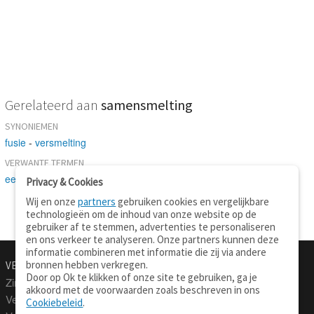
Gerelateerd aan
samensmelting
SYNONIEMEN
fusie
-
versmelting
VERWANTE TERMEN
eenwording
Privacy & Cookies
Wij en onze
partners
gebruiken cookies en vergelijkbare
technologieën om de inhoud van onze website op de
gebruiker af te stemmen, advertenties te personaliseren
en ons verkeer te analyseren. Onze partners kunnen deze
informatie combineren met informatie die zij via andere
bronnen hebben verkregen.
VERTALEN.NU
OVER
Door op Ok te klikken of onze site te gebruiken, ga je
Zinnen vertalen
Over deze site
akkoord met de voorwaarden zoals beschreven in ons
Verklarend woordenboek
Contact
Cookiebeleid
.